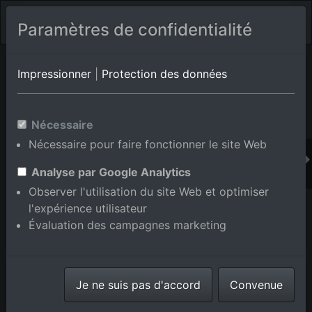
Paramètres de confidentialité
Album de lieux Brühl
en Bade-Wurtemberg,Allemagne
Impressionner
|
Protection des données
Nécessaire
Ajouter au panier int.
Nécessaire pour faire fonctionner le site Web
Analyse par Google Analytics
Observer l'utilisation du site Web et optimiser
l'expérience utilisateur
Évaluation des campagnes marketing
Je ne suis pas d'accord
Convenue
Parc industriel Schütte-Lanz-Park à Brühl dans le
département Bade-Wurtemberg, Allemagne
prise le