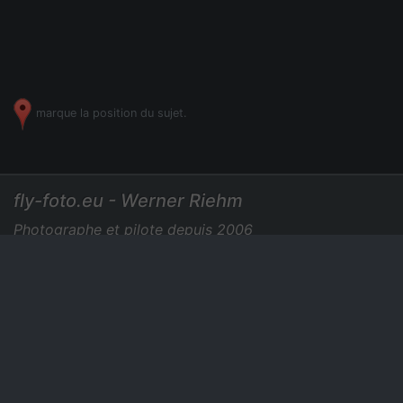
marque la position du sujet.
fly-foto.eu - Werner Riehm
Photographe et pilote depuis 2006
+49 7275 729435
|
Photos aériennes
Des prix
Nouvelles