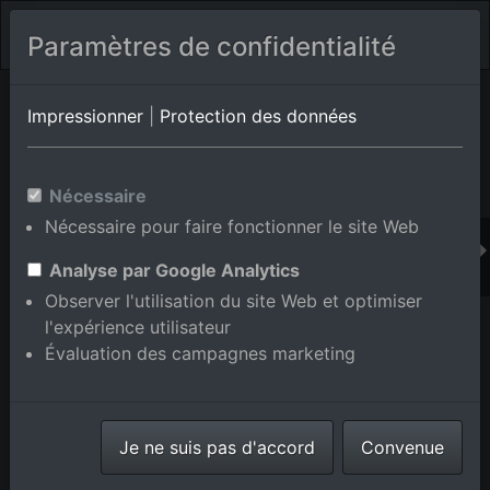
Paramètres de confidentialité
Album de lieux Brühl
en Bade-Wurtemberg,Allemagne
Impressionner
|
Protection des données
Nécessaire
Ajouter au panier int.
Nécessaire pour faire fonctionner le site Web
Analyse par Google Analytics
Observer l'utilisation du site Web et optimiser
l'expérience utilisateur
Évaluation des campagnes marketing
Je ne suis pas d'accord
Convenue
Parc industriel Schütte-Lanz-Park à Brühl dans le
département Bade-Wurtemberg, Allemagne
prise le