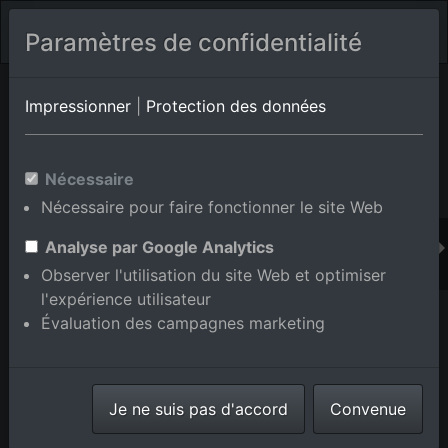
Paramètres de confidentialité
Album de lieux Bad Herrenalb/Rotensol
en Bade-
Impressionner
|
Protection des données
Wurtemberg,Allemagne
Nécessaire
Nécessaire pour faire fonctionner le site Web
Ajouter au panier int.
Analyse par Google Analytics
Observer l'utilisation du site Web et optimiser
l'expérience utilisateur
Évaluation des campagnes marketing
Je ne suis pas d'accord
Convenue
Du nord à le quartier Rotensol in Bad Herrenalb dans le