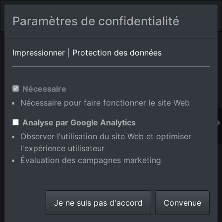
Paramètres de confidentialité
Album de lieux Ettlingen/Schluttenbach
en Bade-
Impressionner
|
Protection des données
Wurtemberg,Allemagne
Nécessaire
Nécessaire pour faire fonctionner le site Web
Ajouter au panier int.
Analyse par Google Analytics
Observer l'utilisation du site Web et optimiser
l'expérience utilisateur
Évaluation des campagnes marketing
Je ne suis pas d'accord
Convenue
Long Street depuis l'est à le quartier Schluttenbach in