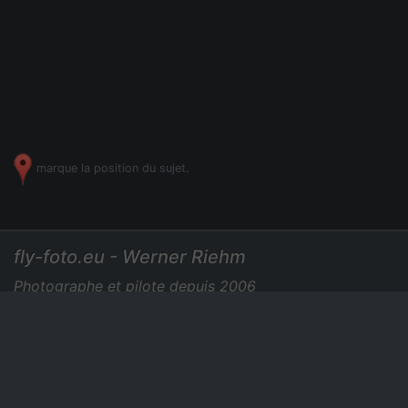
marque la position du sujet.
fly-foto.eu - Werner Riehm
Photographe et pilote depuis 2006
+49 7275 729435
|
Photos aériennes
Des prix