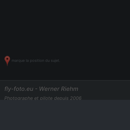
marque la position du sujet.
fly-foto.eu - Werner Riehm
Photographe et pilote depuis 2006
+49 7275 729435
|
Photos aériennes