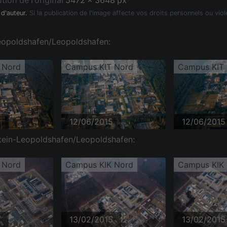
tion de l'original
5472 x 3648 px
 d'auteur.
Si la publication de l'image affecte vos droits personnels ou viol
Leopoldshafen/Leopoldshafen:
 Nord
Campus KIT Nord
Campus KIT
5
12/06/2015
12/06/2015
tein-Leopoldshafen/Leopoldshafen:
 Nord
Campus KIK Nord
Campus KIK
5
13/02/2015
13/02/2015