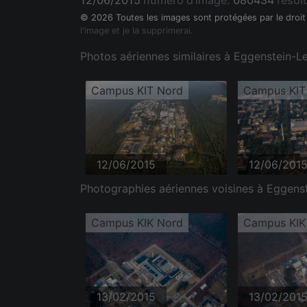
12/06/2015
numéro d'image:
080434
résolu
© 2026 Toutes les images sont protégées par le droit
l'image et je la supprimerai.
Photos aériennes similaires à Eggenstein-
Campus KIT Nord
Campus KIT
12/06/2015
12/06/201
Photographies aériennes voisines à Eggens
Campus KIK Nord
Campus KIK
13/02/2015
13/02/201