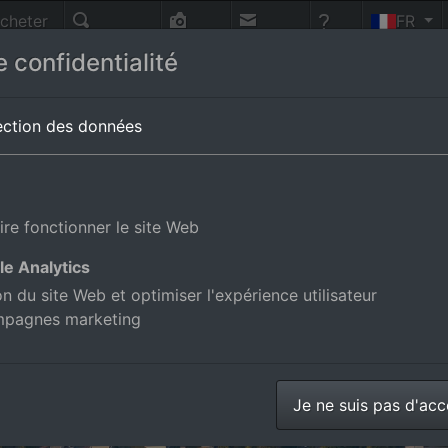
cheter
FR
nnes
Recherche
Photo-
Contact
Aide
 confidentialité
vol
shafen
en Bade-Wurtemberg,Allemagne
ection des données
ire fonctionner le site Web
le Analytics
ion du site Web et optimiser l'expérience utilisateur
mpagnes marketing
Je ne suis pas d'ac