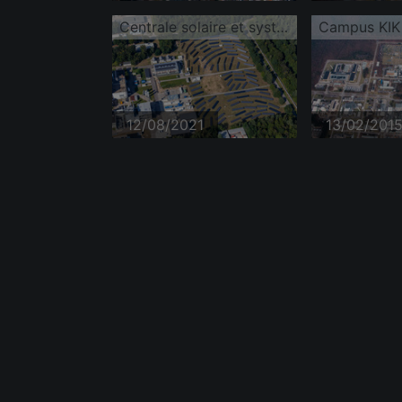
Centrale solaire et systèmes photovoltaïques sur Untergrombacher Straße du campus nord du KIT
Campus KIK
12/08/2021
13/02/201