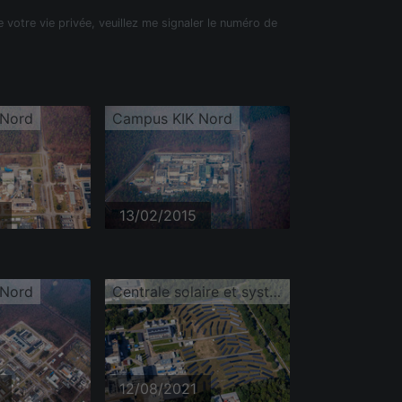
e votre vie privée, veuillez me signaler le numéro de
 Nord
Campus KIK Nord
13/02/2015
 Nord
Centrale solaire et systèmes photovoltaïques sur Untergrombacher Straße du campus nord du KIT
12/08/2021