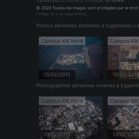
13/02/2015
numéro d'image:
076649
© 2026 Toutes les images sont protégées par le droit
l'image et je la supprimerai.
Photos aériennes similaires à Eggenstein-
Campus KIK Nord
Campus KIK
13/02/2015
13/02/201
Photographies aériennes voisines à Eggens
Campus KIK Nord
Campus KIK
13/02/2015
13/02/201