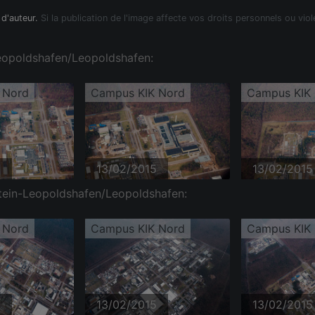
 d'auteur.
Si la publication de l'image affecte vos droits personnels ou viol
Leopoldshafen/Leopoldshafen:
 Nord
Campus KIK Nord
Campus KIK
5
13/02/2015
13/02/2015
tein-Leopoldshafen/Leopoldshafen:
 Nord
Campus KIK Nord
Campus KIK
5
13/02/2015
13/02/2015