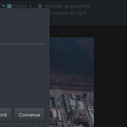
Passer à
Accéder au paiement
0
la caisse int.
de la boutique en ligne
cord
Convenue