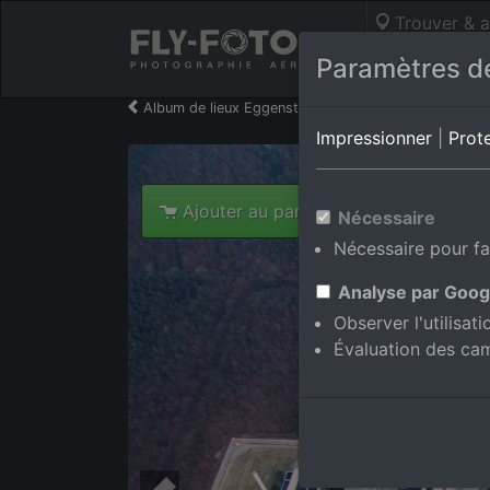
Trouver & a
Photos aérie
Paramètres de
Album de lieux Eggenstein-Leopoldshafen/Leopold
Impressionner
|
Prot
Ajouter au panier int.
Nécessaire
Nécessaire pour fa
Analyse par Goog
Observer l'utilisat
Évaluation des ca