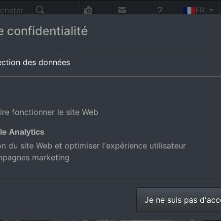
cheter
FR
nnes
Recherche
Photo-
Contact
Aide
 confidentialité
vol
shafen
en Bade-Wurtemberg,Allemagne
ection des données
ire fonctionner le site Web
le Analytics
ion du site Web et optimiser l'expérience utilisateur
mpagnes marketing
Je ne suis pas d'ac