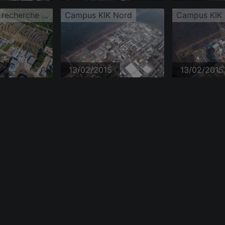
Bâtiment de recherche et complexe de bureaux du campus nord de l'Institut de technologie de Karlsruhe avec IAM-WBM sur Untergrombacher Straße
Campus KIK Nord
Campus KIK
1
13/02/2015
13/02/2015