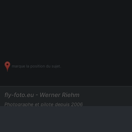
marque la position du sujet.
fly-foto.eu - Werner Riehm
Photographe et pilote depuis 2006
+49 7275 729435
|
Photos aériennes