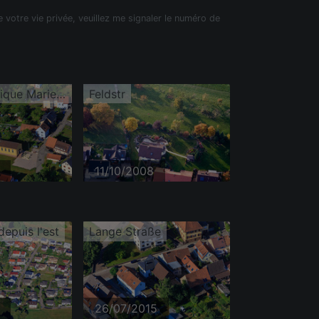
e votre vie privée, veuillez me signaler le numéro de
Église catholique Marie Reine
Feldstr
11/10/2008
depuis l'est
Lange Straße
26/07/2015