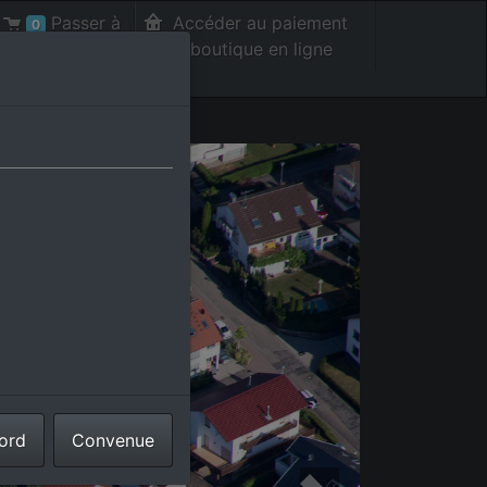
Passer à
Accéder au paiement
0
la caisse int.
de la boutique en ligne
cord
Convenue