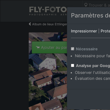
Trouver & a
Photos aérie
Paramètres de
Album de lieux Ettlingen/Schluttenbach
en Bade
Impressionner
|
Prot
Ajouter au panier int.
Nécessaire
Nécessaire pour fa
Analyse par Goog
Observer l'utilisat
Évaluation des ca