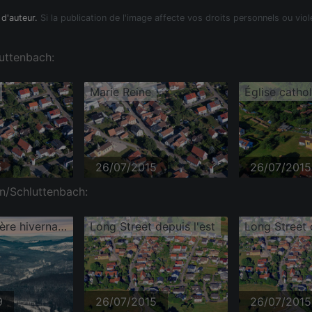
 d'auteur.
Si la publication de l'image affecte vos droits personnels ou viol
luttenbach:
Marie Reine
5
26/07/2015
26/07/2015
en/Schluttenbach:
Zone forestière hivernale dans la vallée de l'Alb enneigée, avec la Forêt-Noire en arrière-plan à l'horizon.
Long Street depuis l'est
Long Street 
9
26/07/2015
26/07/2015