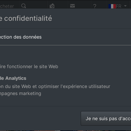
cheter
FR
nnes
Recherche
Photo-
Contact
Aide
 confidentialité
vol
-Wurtemberg,Allemagne
ection des données
ire fonctionner le site Web
le Analytics
ion du site Web et optimiser l'expérience utilisateur
mpagnes marketing
Je ne suis pas d'ac