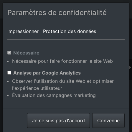
Paramètres de confidentialité
Album de lieux Dobel
en Bade-Wurtemberg,Allemagne
Impressionner
|
Protection des données
Nécessaire
Ajouter au panier int.
Nécessaire pour faire fonctionner le site Web
Analyse par Google Analytics
Observer l'utilisation du site Web et optimiser
l'expérience utilisateur
Évaluation des campagnes marketing
Je ne suis pas d'accord
Convenue
Haras Dobel à Dobel dans le département Bade-
Wurtemberg, Allemagne
prise le
31/05/2015
numéro