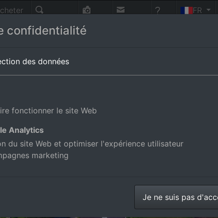
cheter
FR
nnes
Recherche
Photo-
Contact
Aide
 confidentialité
vol
magne
ection des données
ire fonctionner le site Web
le Analytics
ion du site Web et optimiser l'expérience utilisateur
mpagnes marketing
Je ne suis pas d'ac