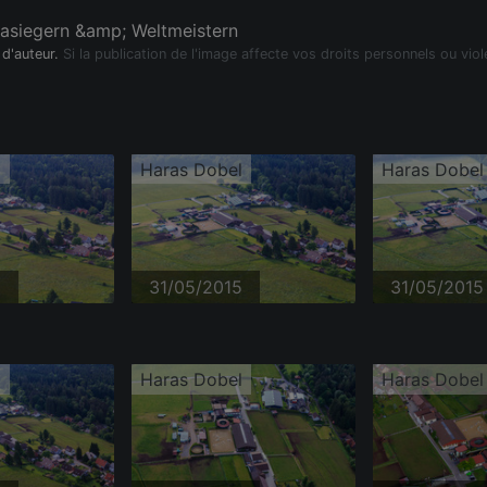
asiegern &amp; Weltmeistern
 d'auteur.
Si la publication de l'image affecte vos droits personnels ou viol
l
Haras Dobel
Haras Dobel
5
31/05/2015
31/05/2015
l
Haras Dobel
Haras Dobel