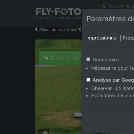
Trouver & a
Photos aérie
Paramètres de
Album de lieux Dobel
en Bade-Wurtemberg,Alle
Impressionner
|
Prot
Ajouter au panier int.
Nécessaire
Nécessaire pour fa
Analyse par Goog
Observer l'utilisat
Évaluation des ca