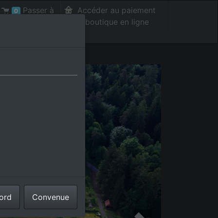
Passer à
Accéder au paiement
0
la caisse int.
de la boutique en ligne
cord
Convenue