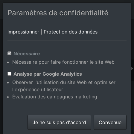
Paramètres de confidentialité
Album de lieux Dobel
en Bade-Wurtemberg,Allemagne
Impressionner
|
Protection des données
Nécessaire
Ajouter au panier int.
Nécessaire pour faire fonctionner le site Web
Analyse par Google Analytics
Observer l'utilisation du site Web et optimiser
l'expérience utilisateur
Évaluation des campagnes marketing
Je ne suis pas d'accord
Convenue
Haras Dobel à Dobel dans le département Bade-
Wurtemberg, Allemagne
prise le
31/05/2015
numéro